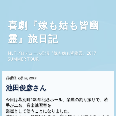
喜劇『嫁も姑も皆幽
霊』旅日記
NLTプロデュース公演『嫁も姑も皆幽霊』2017
SUMMER TOUR
日曜日, 7月 30, 2017
池田俊彦さん
今日は幕別町100年記念ホール、楽屋の割り振りで、若
手が二名、音楽練習室を
楽屋として使うことになりました。